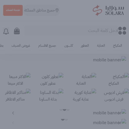
جميع مناطق المملكة
خدمة العملاء
سولارا
0
0
المكياج
العناية
العطور
كلـــــــــون
جميع الاقسام
عروض الصيف
بطا
المكياج
العناية
عطور كلون
الاكثر مبيعا
فرش اديوس
عناية كورية
بدلة الساونا
مناكير الاظافر