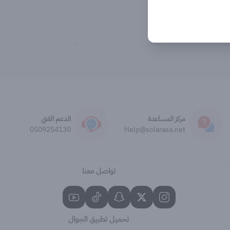
مركز المساعدة
الدعم الفني
0509254130
Help@solarasa.net
تواصل معنا
تحميل تطبيق الجوال