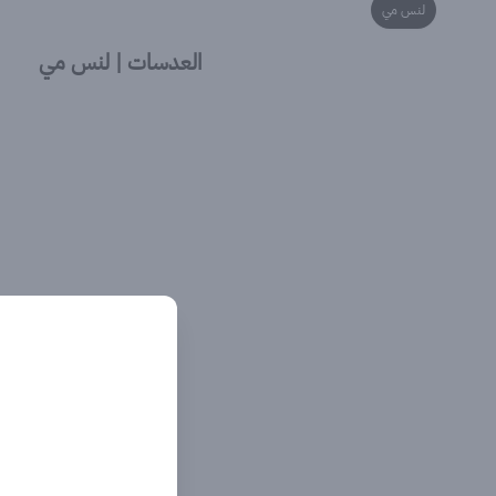
لنس مي
العدسات | لنس مي