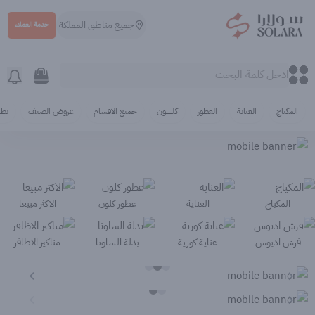
جميع مناطق المملكة
خدمة العملاء
سولارا
0
0
المكياج
العناية
العطور
كلـــــــــون
جميع الاقسام
عروض الصيف
بطا
المكياج
العناية
عطور كلون
الاكثر مبيعا
فرش اديوس
عناية كورية
بدلة الساونا
مناكير الاظافر