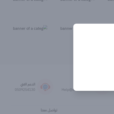
مركز المساعدة
الدعم الفني
0509254130
Help@solarasa.net
تواصل معنا