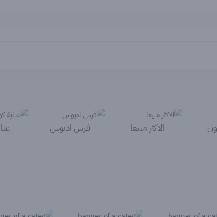
ون
الاكثر مبيعا
فرش اديوس
عناي