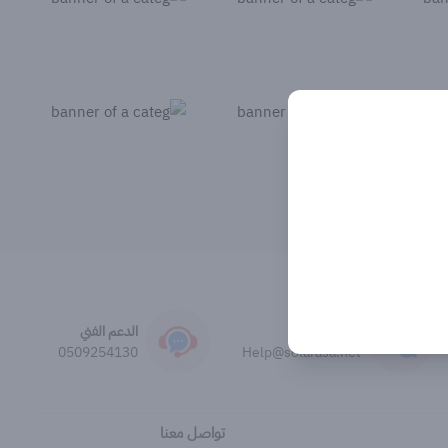
مركز المساعدة
الدعم الفني
0509254130
Help@solarasa.net
تواصل معنا