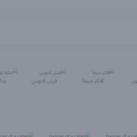
ون
الاكثر مبيعا
فرش اديوس
عناي