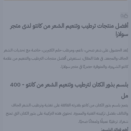
0
أفضل منتجات ترطيب وتنعيم الشعر من كانتو لدى متجر
سولارا
يُعد الحصول على شعر صحي، ناعم، ومرطب حلم الكثيرين، خاصة مع تحديات الشعر
الجاف والمجعد. في هذا المقال، نستعرض أفضل منتجات الترطيب والتنعيم من علامة
كانتو الشهيرة، والمتوفرة حصريًا في متجر سولارا.
بلسم بذور الكتان لترطيب وتنعيم الشعر من كانتو - 400
مل
يتميز بلسم بذور الكتان من كانتو بقدرته الفائقة على تغذية وترطيب الشعر الجاف
والتالف بفضل تركيبته الغنية والمميزة. تحتوي هذه التركيبة على بذور الكتان التي تمنح
شعرك ترطيبًا عميقًا ولمعانًا صحيًا.
أهم فوائد البلسم: