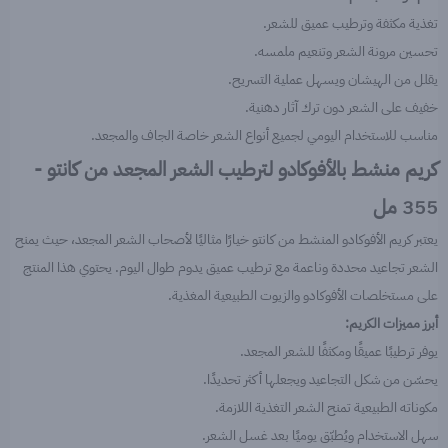
تغذية مكثفة وترطيب عميق للشعر.
تحسين مرونة الشعر وتنعيم ملمسه.
يقلل من الهيشان ويسهل عملية التسريح.
خفيف على الشعر دون ترك آثار دهنية.
مناسب للاستخدام اليومي لجميع أنواع الشعر خاصة الجاف والمجعد.
كريم منشط بالأفوكادو لترطيب الشعر المجعد من كانتو -
355 مل
يعتبر كريم الأفوكادو المنشط من كانتو خيارًا مثاليًا لأصحاب الشعر المجعد، حيث يمنح
الشعر تجاعيد محددة وناعمة مع ترطيب عميق يدوم طوال اليوم. يحتوي هذا المنتج
على مستخلصات الأفوكادو والزيوت الطبيعية المغذية.
أبرز مميزات الكريم:
يوفر ترطيبًا عميقًا ومكثفًا للشعر المجعد.
يحسّن من شكل التجاعيد ويجعلها أكثر تحديدًا.
مكوناته الطبيعية تمنح الشعر التغذية اللازمة.
سهل الاستخدام ويُطبّق يوميًا بعد غسل الشعر.