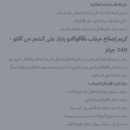
طريقة الاستخدام المثالية:
ضعي كمية مناسبة على الشعر المبلل بعد غسله.
دلكي المنتج من الجذور حتى الأطراف.
اتركيه يجف طبيعيًا أو باستخدام مجفف الشعر.
كريم إصلاح مرطب بالأفوكادو يترك على الشعر من كانتو -
340 جرام
يمثل كريم الإصلاح المرطب من كانتو العلاج المثالي للشعر الجاف والتالف، فهو غني
بمستخلص الأفوكادو الذي يعيد الحيوية للشعر ويمنحه نعومة فائقة وترطيبًا عميقًا
دون الحاجة إلى الشطف.
مزايا كريم الإصلاح المرطب:
ترطيب عميق وإصلاح فعال للشعر التالف.
تركيبة غنية بالأفوكادو المغذي.
يترك الشعر ناعمًا، لامعًا وسهل التسريح.
مناسب لجميع أنواع الشعر ويعزز من مرونته.
لا يحتاج إلى شطف ويوفر نتائج طويلة الأمد.