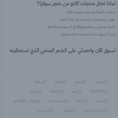
لماذا تختار منتجات كانتو من متجر سولارا؟
منتجات أصلية مضمونة بجودة عالية.
عروض وخصومات حصرية على مدار العام.
خدمة توصيل سريعة وموثوقة في السعودية والخليج.
تجربة تسوق سلسة وخدمة عملاء متميزة.
تسوق الآن واحصلي على الشعر الصحي الذي تستحقينه
ترطيب
تنعيم
الشعر
سولارا
SOLARA
كانتو
Cantu
تغذية
بلسم
عناية
كريم منشط
مرطب بالأفوكادو
منتجات أصلية
توصيل
السعودية